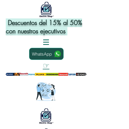
Descuentos del 15% al 50%
con nuestros ejecutivos
WhatsApp
☞