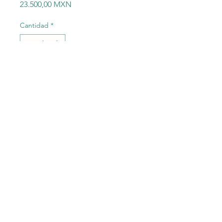
Precio
23.500,00 MXN
Cantidad
*
Agregar al carrito
SIEMENS 6ES7 314-6CG03-
0AB0 6ES7314-6CG03-0AB0
SIMATIC S7-300 CPU 314C-2
DP
©2023 Electric-Shop
®