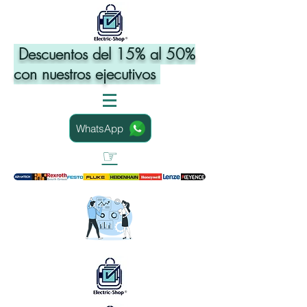
Descuentos del 15% al 50%
con nuestros ejecutivos
WhatsApp
☞