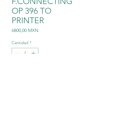
F.CONNECTING
OP 396 TO
PRINTER
Precio
6800,00 MXN
Cantidad
*
Agregar al carrito
6ES5984-2UA11SIEMENS
POWER SUPPLY UNIT
W.ADAPTER
F.CONNECTING OP 396 TO
PRINTER 220 V/240 V AC
50/60 HZ 6ES5984-2UA11