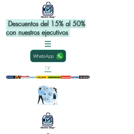
Descuentos del 15% al 50%
con nuestros ejecutivos
WhatsApp
☞