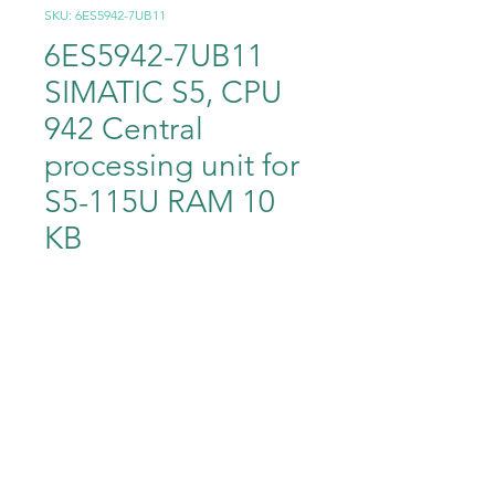
SKU: 6ES5942-7UB11
6ES5942-7UB11
SIMATIC S5, CPU
942 Central
processing unit for
S5-115U RAM 10
KB
Precio
63.000,00 MXN
Cantidad
*
Agregar al carrito
SIMATIC S5, CPU 942 Central