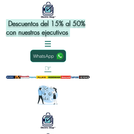
Descuentos del 15% al 50%
con nuestros ejecutivos
WhatsApp
☞