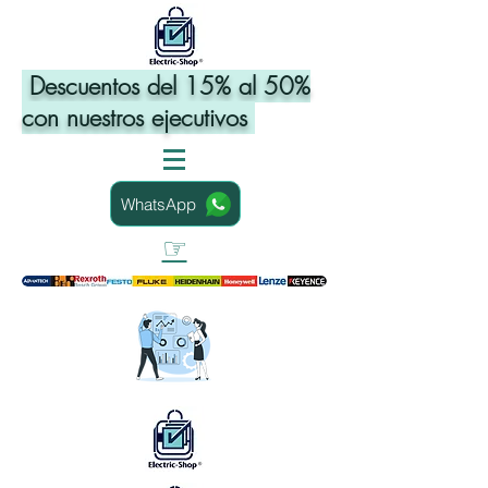
Descuentos del 15% al 50%
con nuestros ejecutivos
WhatsApp
☞