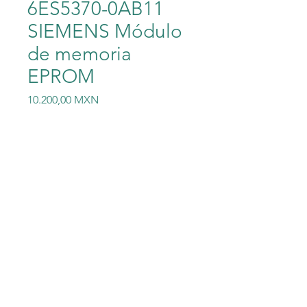
6ES5370-0AB11
SIEMENS Módulo
de memoria
EPROM
Precio
10.200,00 MXN
Cantidad
*
Agregar al carrito
6ES5370-0AB11
SIEMENS Módulo de
memoria EPROM