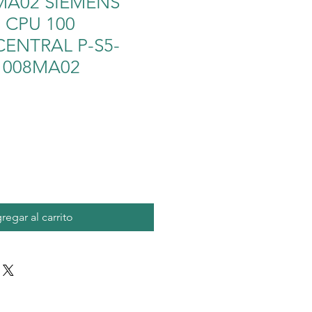
MA02 SIEMENS
5 CPU 100
ENTRAL P-S5-
1008MA02
io
regar al carrito