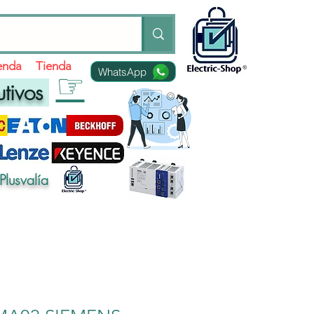
ienda
Tienda
WhatsApp
☞
utivos
Plusvalía