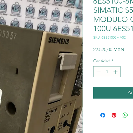
6ES5100-8
SIMATIC S
MODULO C
100U 6ES5
SKU: 6ES51008MA02
Prec
22.520,00 MXN
Cantidad
*
Ag