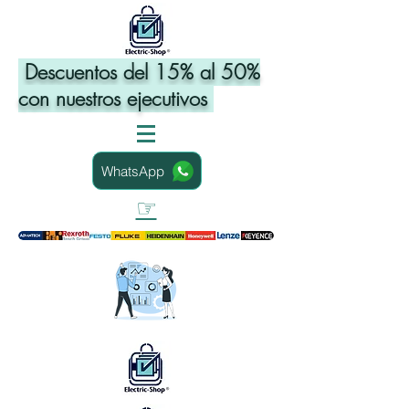
Descuentos del 15% al 50%
con nuestros ejecutivos
WhatsApp
☞