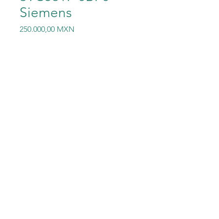
Siemens
Precio
250.000,00 MXN
Cantidad
*
Agregar al carrito
3TC5617-0BP0 Siemens
©2023 Electric-Shop
®