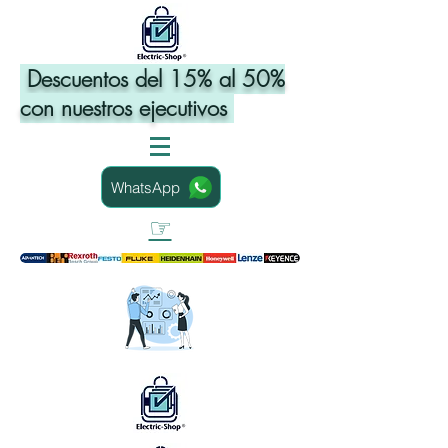
Descuentos del 15% al 50%
con nuestros ejecutivos
WhatsApp
☞