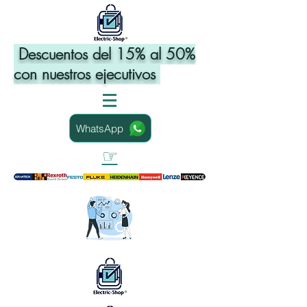
Descuentos del 15% al 50%
con nuestros ejecutivos
WhatsApp
☞