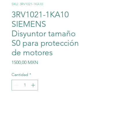
SKU: 3RV1021-1KA10
3RV1021-1KA10
SIEMENS
Disyuntor tamaño
S0 para protección
de motores
Precio
1500,00 MXN
Cantidad
*
Agregar al carrito
3RV1021-1KA10 SIEMENS
Disyuntor tamaño S0 para