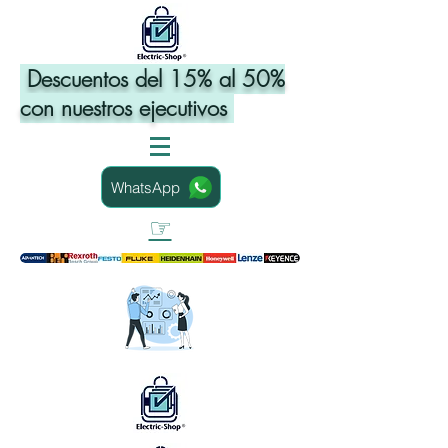
Descuentos del 15% al 50%
con nuestros ejecutivos
WhatsApp
☞