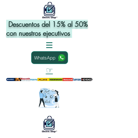
Descuentos del 15% al 50%
con nuestros ejecutivos
WhatsApp
☞