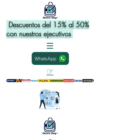
Descuentos del 15% al 50%
con nuestros ejecutivos
WhatsApp
☞