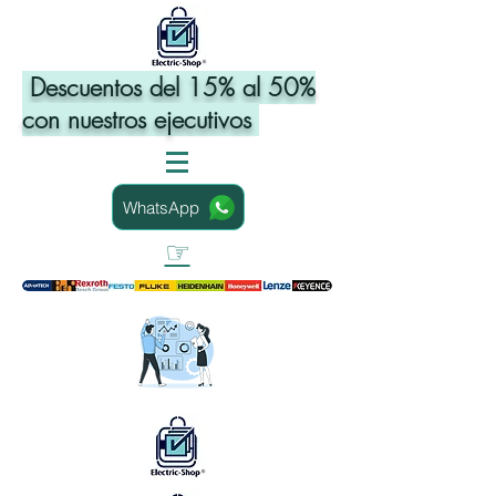
Descuentos del 15% al 50%
con nuestros ejecutivos
WhatsApp
☞