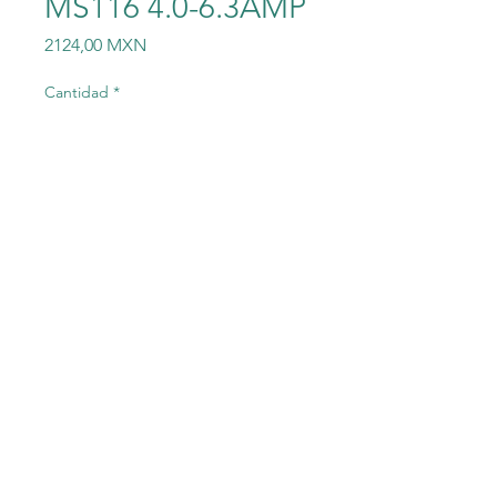
MS116 4.0-6.3AMP
Precio
2124,00 MXN
Cantidad
*
Agregar al carrito
1SAM250000R1009
GUARDAMOTOR MS116 4.0-
6.3AMP
©2023 Electric-Shop
®