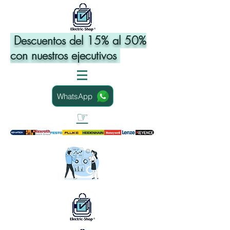
Descuentos del 15% al 50%
con nuestros ejecutivos
WhatsApp
☞