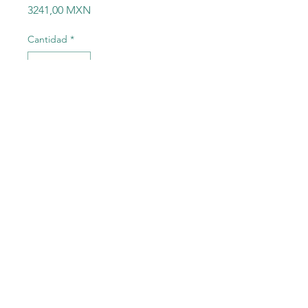
Precio
3241,00 MXN
Cantidad
*
Agregar al carrito
1585J-M4TBJM-1 CABLES
ETHERNET 4
CONDUCTORES RJ45 1
METRO DE LONGITUD
©2023 Electric-Shop
®