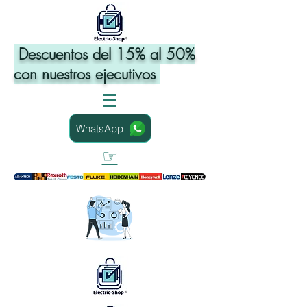
Descuentos del 15% al 50%
con nuestros ejecutivos
WhatsApp
☞