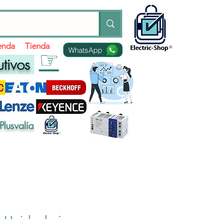
ienda
Tienda
WhatsApp
☞
utivos
Plusvalía