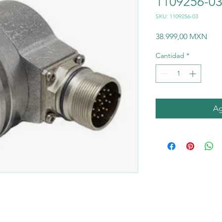
1109256-03
SKU: 1109256-03
Prec
38.999,00 MXN
Cantidad
*
Ag