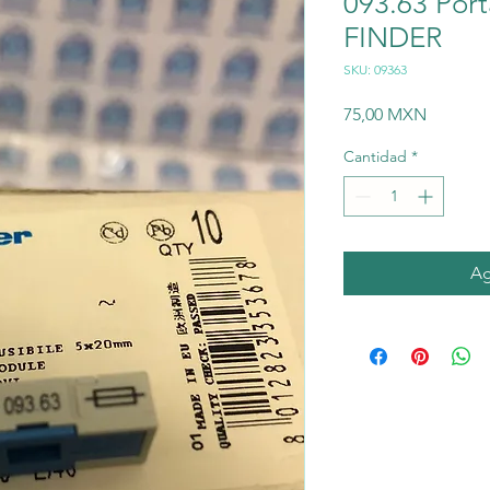
093.63 Port
FINDER
SKU: 09363
Precio
75,00 MXN
Cantidad
*
Ag