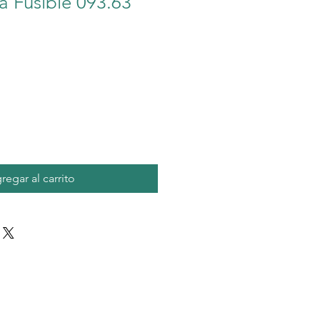
a Fusible 093.63
regar al carrito