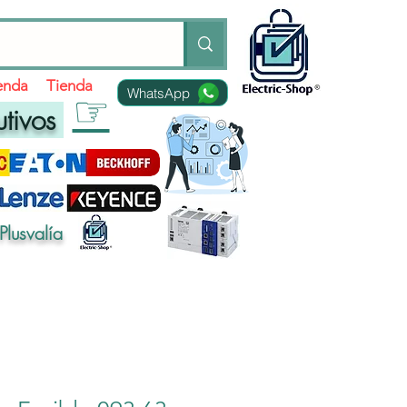
ienda
Tienda
WhatsApp
☞
utivos
Plusvalía