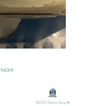
 FINDER
©2023 Electric-Shop
®